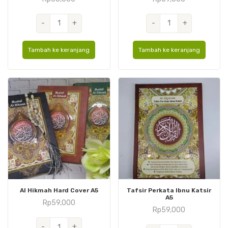
Kuantitas
Kuantitas
-
+
-
+
Aisyah
Utsmani
Hard
Cover
Tambah ke keranjang
Tambah ke keranjang
Cover
Canvas
A5
A6
Al Hikmah Hard Cover A5
Tafsir Perkata Ibnu Katsir
A5
Rp
59,000
Rp
59,000
Kuantitas
-
+