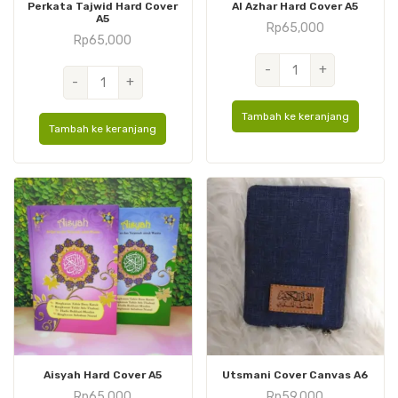
Perkata Tajwid Hard Cover
Al Azhar Hard Cover A5
A5
Rp
65,000
Rp
65,000
Kuantitas
-
+
Kuantitas
-
+
Al
Perkata
Azhar
Tajwid
Tambah ke keranjang
Hard
Tambah ke keranjang
Hard
Cover
Cover
A5
A5
Aisyah Hard Cover A5
Utsmani Cover Canvas A6
Rp
65,000
Rp
59,000