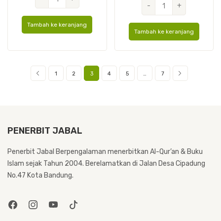
Kuantitas
-
+
Al
Tafsir
Hikmah
Tambah ke keranjang
Perkata
Hard
Tambah ke keranjang
Ibnu
Cover
Katsir
A5
A5
1
2
3
4
5
…
7
PENERBIT JABAL
Penerbit Jabal Berpengalaman menerbitkan Al-Qur’an & Buku
Islam sejak Tahun 2004. Berelamatkan di Jalan Desa Cipadung
No.47 Kota Bandung.