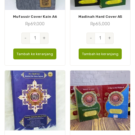
Mufassir Cover Kain A6
Madinah Hard Cover A5
Rp
69,000
Rp
65,000
Kuantitas
Kuantitas
-
+
-
+
Mufassir
Madinah
Cover
Hard
Tambah ke keranjang
Tambah ke keranjang
Kain
Cover
A6
A5