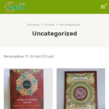
Beranda
Produk
Uncategorized
Uncategorized
Diurutkan
Menampilkan 17–24 dari 53 hasil
menurut
peringkat
rata-
rata