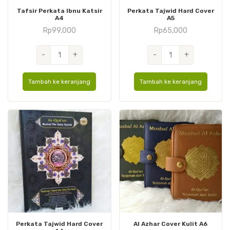
Tafsir Perkata Ibnu Katsir
Perkata Tajwid Hard Cover
A4
A5
Rp
99,000
Rp
65,000
Kuantitas
Kuantitas
-
+
-
+
Tafsir
Perkata
Perkata
Tajwid
Tambah ke keranjang
Tambah ke keranjang
Ibnu
Hard
Katsir
Cover
A4
A5
Perkata Tajwid Hard Cover
Al Azhar Cover Kulit A6