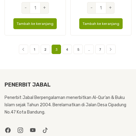
Kuantitas
Kuantitas
-
+
-
+
Al
Al
Azhar
Azhar
Tambah ke keranjang
Tambah ke keranjang
Cover
Hard
Kulit
Cover
A5
A4
1
2
3
4
5
…
7
PENERBIT JABAL
Penerbit Jabal Berpengalaman menerbitkan Al-Qur’an & Buku
Islam sejak Tahun 2004. Berelamatkan di Jalan Desa Cipadung
No.47 Kota Bandung.