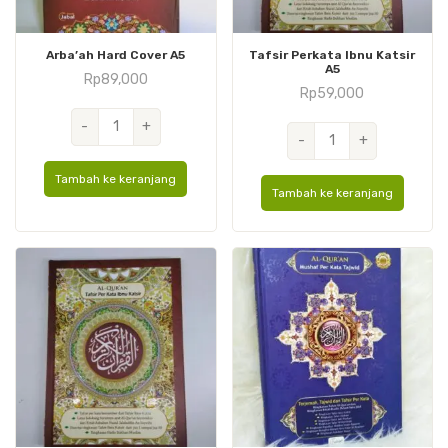
Arba’ah Hard Cover A5
Tafsir Perkata Ibnu Katsir
A5
Rp
89,000
Rp
59,000
Kuantitas
-
+
Kuantitas
-
+
Arba'ah
Tafsir
Hard
Tambah ke keranjang
Perkata
Cover
Tambah ke keranjang
Ibnu
A5
Katsir
A5