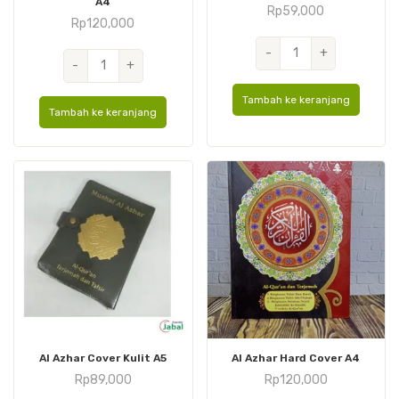
A4
Rp
59,000
Rp
120,000
Kuantitas
-
+
Kuantitas
-
+
Al
Perkata
Azhar
Tajwid
Tambah ke keranjang
Cover
Tambah ke keranjang
Hard
Kulit
Cover
A6
A4
Al Azhar Cover Kulit A5
Al Azhar Hard Cover A4
Rp
89,000
Rp
120,000