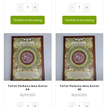
Kuantitas
Kuantitas
-
+
-
+
Shofiyah
Shofiyah
Cover
Hard
Tambah ke keranjang
Tambah ke keranjang
Kulit
Cover
A6
A6
Tafsir Perkata Ibnu Katsir
Tafsir Perkata Ibnu Katsir
A4
A5
Rp
99,000
Rp
59,000
Kuantitas
Kuantitas
-
+
-
+