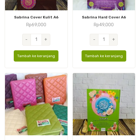
Sabrina Cover Kulit A6
Sabrina Hard Cover A6
Rp
69,000
Rp
49,000
Kuantitas
Kuantitas
-
+
-
+
Sabrina
Sabrina
Cover
Hard
Tambah ke keranjang
Tambah ke keranjang
Kulit
Cover
A6
A6