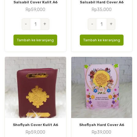
Salsabil Cover Kulit A6
Salsabil Hard Cover A6
Rp
59,000
Rp
35,000
Kuantitas
Kuantitas
-
+
-
+
Salsabil
Salsabil
Cover
Hard
Tambah ke keranjang
Tambah ke keranjang
Kulit
Cover
A6
A6
Shofiyah Cover Kulit A6
Shofiyah Hard Cover A6
Rp
59,000
Rp
39,000