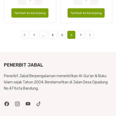
Tafsir
Tafsir
Perkata
Perkata
Tambah ke keranjang
Tambah ke keranjang
Ibnu
Ibnu
Katsir
Katsir
A4
A5
1
…
4
5
6
7
PENERBIT JABAL
Penerbit Jabal Berpengalaman menerbitkan Al-Qur’an & Buku
Islam sejak Tahun 2004. Berelamatkan di Jalan Desa Cipadung
No.47 Kota Bandung.