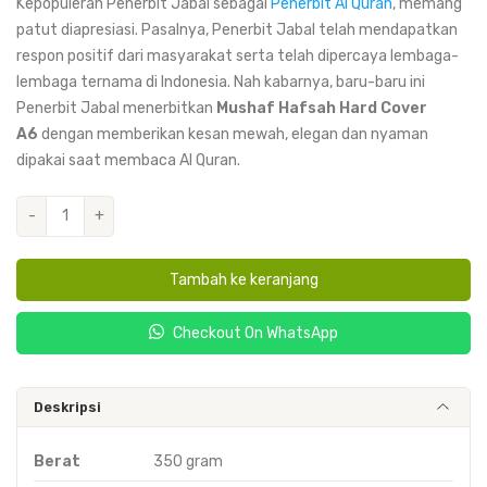
Kepopuleran Penerbit Jabal sebagai
Penerbit Al Quran
, memang
patut diapresiasi. Pasalnya, Penerbit Jabal telah mendapatkan
respon positif dari masyarakat serta telah dipercaya lembaga-
lembaga ternama di Indonesia. Nah kabarnya, baru-baru ini
Penerbit Jabal menerbitkan
Mushaf Hafsah Hard Cover
A6
dengan memberikan kesan mewah, elegan dan nyaman
dipakai saat membaca Al Quran.
Kuantitas
-
+
Hafsah
Hard
Tambah ke keranjang
Cover
A6
Checkout On WhatsApp
Deskripsi
Berat
350 gram