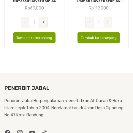
Mufassir Cover Kain A6
Raihan Cover Katun A5
Rp
69,000
Rp
119,000
Kuantitas
Kuantitas
-
+
-
+
Mufassir
Raihan
Cover
Cover
Tambah ke keranjang
Tambah ke keranjang
Kain
Katun
A6
A5
PENERBIT JABAL
Penerbit Jabal Berpengalaman menerbitkan Al-Qur’an & Buku
Islam sejak Tahun 2004. Berelamatkan di Jalan Desa Cipadung
No.47 Kota Bandung.