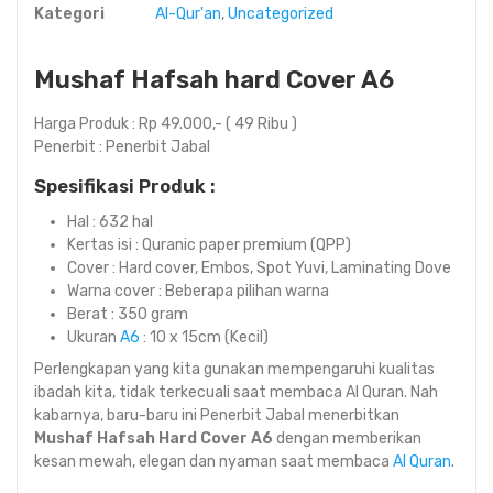
Kategori
Al-Qur'an
,
Uncategorized
Mushaf Hafsah hard Cover A6
Harga Produk : Rp 49.000,- ( 49 Ribu )
Penerbit : Penerbit Jabal
Spesifikasi Produk :
Hal : 632 hal
Kertas isi : Quranic paper premium (QPP)
Cover : Hard cover, Embos, Spot Yuvi, Laminating Dove
Warna cover : Beberapa pilihan warna
Berat : 350 gram
Ukuran
A6
: 10 x 15cm (Kecil)
Perlengkapan yang kita gunakan mempengaruhi kualitas
ibadah kita, tidak terkecuali saat membaca Al Quran. Nah
kabarnya, baru-baru ini Penerbit Jabal menerbitkan
Mushaf Hafsah Hard Cover A6
dengan memberikan
kesan mewah, elegan dan nyaman saat membaca
Al Quran
.