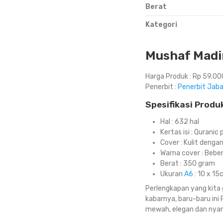
Berat
Kategori
Mushaf Madin
Harga Produk : Rp 59.000
Penerbit :
Penerbit Jaba
Spesifikasi Produk
Hal : 632 hal
Kertas isi : Qurani
Cover : Kulit denga
Warna cover : Beber
Berat : 350 gram
Ukuran
A6
: 10 x 15
Perlengkapan yang kita 
kabarnya, baru-baru ini
mewah, elegan dan nya