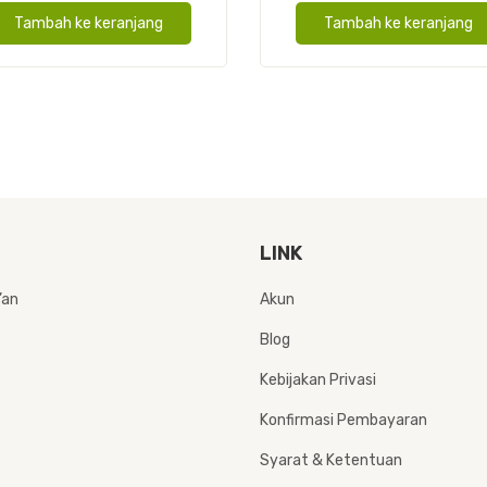
Hard
Hard
Tambah ke keranjang
Tambah ke keranjang
Cover
Cover
A6
A6
LINK
Akun
’an
Blog
Kebijakan Privasi
Konfirmasi Pembayaran
Syarat & Ketentuan