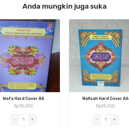
Anda mungkin juga suka
Wafa Hard Cover A6
Nafisah Hard Cover A6
Rp
35,000
Rp
35,000
Kuantitas
Kuantitas
-
+
-
+
Wafa
Nafisah