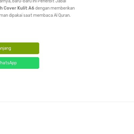
arnya, baru-baru ini Penerbit Jabal
 Cover Kulit A6
dengan memberikan
man dipakai saat membaca Al Quran.
anjang
WhatsApp