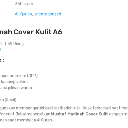
350 gram
Al-Qur'an
,
Uncategorized
ah Cover Kulit A6
,- ( 59 Ribu )
l
 :
c paper premium (QPP)
n kancing velcro
apa pilihan warna
cm (Kecil)
gunakan mempengaruhi kualitas ibadah kita, tidak terkecuali saat m
 Penerbit Jabal menerbitkan
Mushaf Madinah Cover Kulit
dengan me
man saat membaca Al Quran.