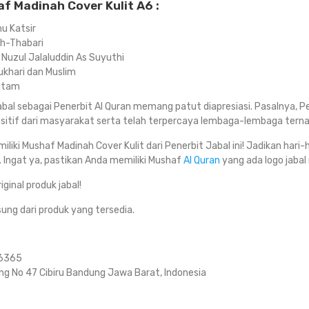
f Madinah Cover Kulit A6 :
nu Katsir
th-Thabari
Nuzul Jalaluddin As Suyuthi
ukhari dan Muslim
Hitam
bal sebagai Penerbit Al Quran memang patut diapresiasi. Pasalnya, Pe
itif dari masyarakat serta telah terpercaya lembaga-lembaga terna
miliki Mushaf Madinah Cover Kulit dari Penerbit Jabal ini! Jadikan har
 Ingat ya, pastikan Anda memiliki Mushaf
Al Quran
yang ada logo jabal
ginal produk jabal!
gsung dari produk yang tersedia.
 6365
ung No 47 Cibiru Bandung Jawa Barat, Indonesia