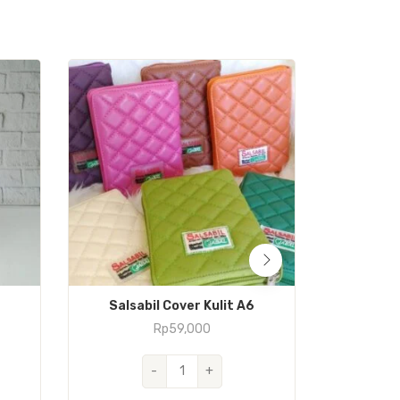
Salsabil Cover Kulit A6
Hafsa
Rp
59,000
Kuantitas
-
+
Salsabil