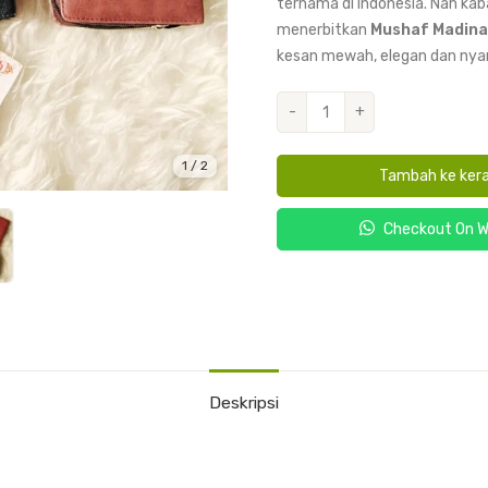
ternama di Indonesia. Nah kab
menerbitkan
Mushaf Madinah
kesan mewah, elegan dan nya
Kuantitas
-
+
Madinah
Cover
1
/
2
Tambah ke ker
Kulit
A6
Checkout On 
Deskripsi