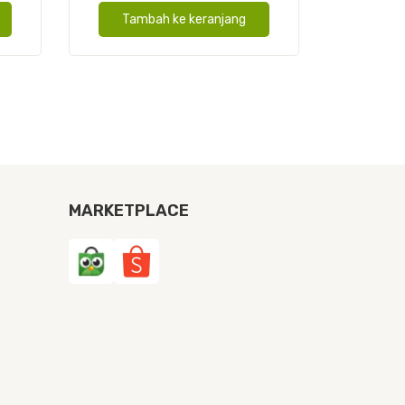
Cover
Tambah ke keranjang
Tam
Kulit
A6
MARKETPLACE