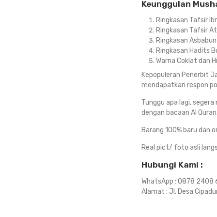
Keunggulan Musha
Ringkasan Tafsir Ib
Ringkasan Tafsir A
Ringkasan Asbabun 
Ringkasan Hadits B
Warna Coklat dan 
Kepopuleran Penerbit Ja
mendapatkan respon pos
Tunggu apa lagi, segera 
dengan bacaan Al Quran.
Barang 100% baru dan ori
Real pict/ foto asli lan
Hubungi Kami :
WhatsApp : 0878 2408
Alamat : Jl. Desa Cipad