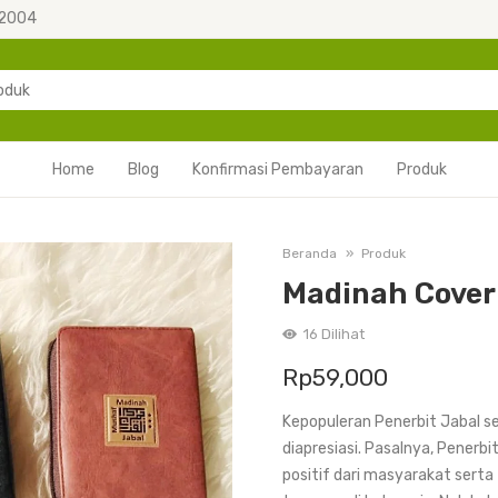
 2004
Home
Blog
Konfirmasi Pembayaran
Produk
Beranda
Produk
Madinah Cover 
16
Dilihat
Rp
59,000
Kepopuleran Penerbit Jabal s
diapresiasi. Pasalnya, Penerb
positif dari masyarakat sert