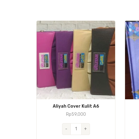
Aliyah Cover Kulit A6
Rp
59,000
Kuantitas
-
+
Aliyah