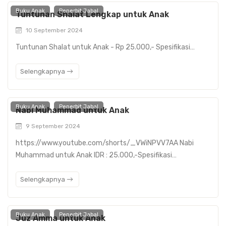
Buku Anak
Penerbit Jabal
Tuntunan Shalat Lengkap untuk Anak
10 September 2024
Tuntunan Shalat untuk Anak - Rp 25.000,- Spesifikasi…
Selengkapnya
Buku Anak
Penerbit Jabal
Nabi Muhammad untuk Anak
9 September 2024
https://www.youtube.com/shorts/_VWiNPVV7AA Nabi
Muhammad untuk Anak IDR : 25.000,-Spesifikasi…
Selengkapnya
Buku Anak
Penerbit Jabal
Juz Amma untuk Anak