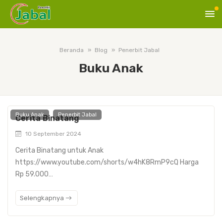
Beranda
Blog
Penerbit Jabal
Buku Anak
Buku Anak
Penerbit Jabal
Cerita Binatang
10 September 2024
Cerita Binatang untuk Anak
https://www.youtube.com/shorts/w4hK8RmP9cQ Harga
Rp 59.000…
Selengkapnya