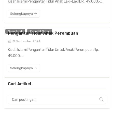
Kisah Islami Pengantar Tidur Anak Laki-LakiIDR : 49.000,-…
Selengkapnya
Buku Anak
Penerbit Jabal
Pengantar Tidur Anak Perempuan
9 September 2024
Kisah Islami Pengantar Tidur Untuk Anak PerempuanRp.
49.000,-…
Selengkapnya
Cari Artikel