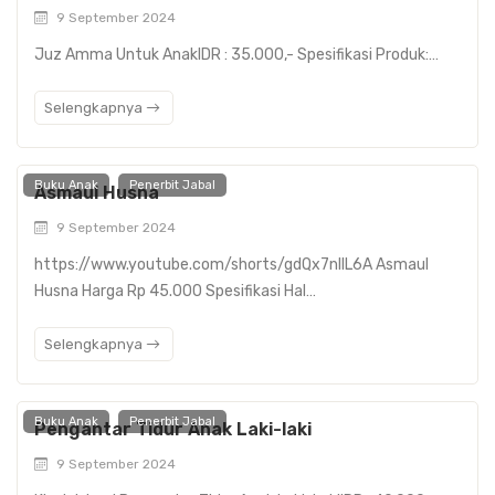
9 September 2024
Juz Amma Untuk AnakIDR : 35.000,- Spesifikasi Produk:…
Selengkapnya
Buku Anak
Penerbit Jabal
Asmaul Husna
9 September 2024
https://www.youtube.com/shorts/gdQx7nIIL6A Asmaul
Husna Harga Rp 45.000 Spesifikasi Hal…
Selengkapnya
Buku Anak
Penerbit Jabal
Pengantar Tidur Anak Laki-laki
9 September 2024