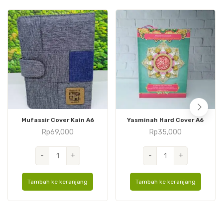
Mufassir Cover Kain A6
Yasminah Hard Cover A6
Rp
69,000
Rp
35,000
Kuantitas
Kuantitas
-
+
-
+
Mufassir
Yasminah
Cover
Hard
Tambah ke keranjang
Tambah ke keranjang
Kain
Cover
A6
A6