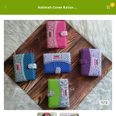
0
Halimah Cover Katun ...
1
/
2