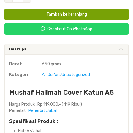
Halimah
Cover
Tambah ke keranjang
Katun
A5
Checkout On WhatsApp
Deskripsi
Berat
650 gram
Kategori
Al-Qur'an
,
Uncategorized
Mushaf Halimah Cover Katun A5
Harga Produk : Rp 119.000,- ( 119 Ribu )
Penerbit :
Penerbit Jabal
Spesifikasi Produk :
Hal : 632 hal