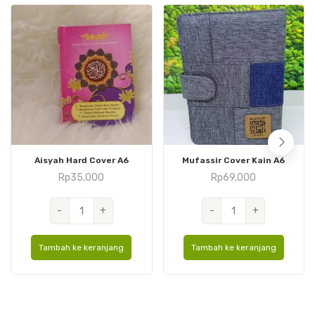
Aisyah Hard Cover A6
Mufassir Cover Kain A6
Rp
35,000
Rp
69,000
Kuantitas
Kuantitas
-
+
-
+
Aisyah
Mufassir
Hard
Cover
Tambah ke keranjang
Tambah ke keranjang
Cover
Kain
A6
A6