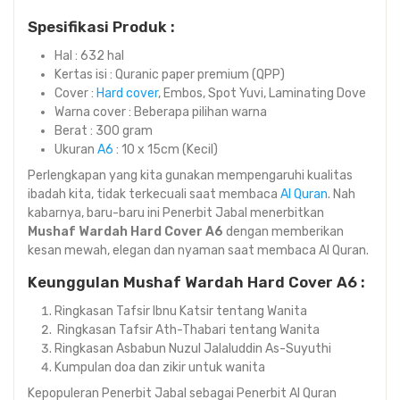
Spesifikasi Produk :
Hal : 632 hal
Kertas isi : Quranic paper premium (QPP)
Cover :
Hard cover
, Embos, Spot Yuvi, Laminating Dove⁣⁣
Warna cover : Beberapa pilihan warna
Berat : 300 gram
Ukuran
A6
: 10 x 15cm (Kecil)
Perlengkapan yang kita gunakan mempengaruhi kualitas
ibadah kita, tidak terkecuali saat membaca
Al Quran
. Nah
kabarnya, baru-baru ini Penerbit Jabal menerbitkan
Mushaf Wardah Hard Cover A6
dengan memberikan
kesan mewah, elegan dan nyaman saat membaca Al Quran.
Keunggulan Mushaf Wardah Hard Cover A6 :
Ringkasan Tafsir Ibnu Katsir tentang Wanita
Ringkasan Tafsir Ath-Thabari tentang Wanita
Ringkasan Asbabun Nuzul Jalaluddin As-Suyuthi
Kumpulan doa dan zikir untuk wanita
Kepopuleran Penerbit Jabal sebagai Penerbit Al Quran