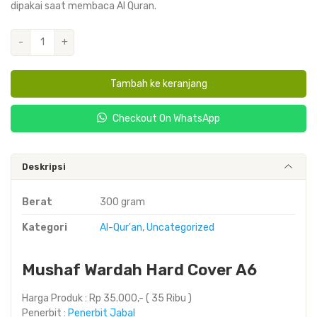
dipakai saat membaca Al Quran.
Kuantitas
-
+
Wardah
Hard
Tambah ke keranjang
Cover
A6
Checkout On WhatsApp
Deskripsi
Berat
300 gram
Kategori
Al-Qur'an
,
Uncategorized
Mushaf Wardah Hard Cover A6
Harga Produk : Rp 35.000,- ( 35 Ribu )
Penerbit :
Penerbit Jabal