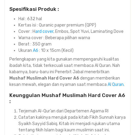
Spesifikasi Produk :
Hal : 632 hal
Kertas isi : Quranic paper premium (QPP)
Cover : H
ard cover
, Embos, Spot Yuvi, Laminating Dove
Warna cover : Beberapa pilihan warna
Berat : 350 gram
Ukuran
A6
: 10 x 15cm (Kecil)
Perlengkapan yang kita gunakan mempengaruhi kualitas
ibadah kita, tidak terkecuali saat membaca Al Quran. Nah
kabarnya, baru-baru ini Penerbit Jabal menerbitkan
Mushaf Muslimah Hard Cover A6
dengan memberikan
kesan mewah, elegan dan nyaman saat membaca
Al Quran
.
Keunggulan Mushaf Muslimah Hard Cover A6
:
Terjemah Al-Qur’an dari Departemen Agama RI
Catatan kakinya merujuk pada kitab Fikih Sunnah karya
Syaikh Sayyid Sabiq. Kitab ini menjadi rujukan utama
tentang fikih Islam bagi kaum muslimin saat ini.