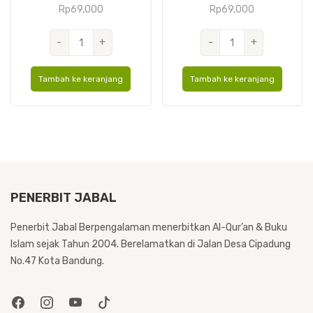
Rp
69,000
Rp
69,000
Kuantitas
Kuantitas
-
+
-
+
Sabrina
Mufassir
Cover
Cover
Tambah ke keranjang
Tambah ke keranjang
Kulit
Kain
A6
A6
PENERBIT JABAL
Penerbit Jabal Berpengalaman menerbitkan Al-Qur’an & Buku
Islam sejak Tahun 2004. Berelamatkan di Jalan Desa Cipadung
No.47 Kota Bandung.