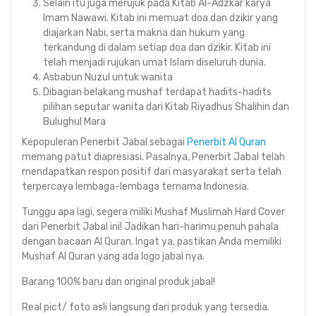
Selain itu juga merujuk pada Kitab Al-Adzkar karya
Imam Nawawi. Kitab ini memuat doa dan dzikir yang
diajarkan Nabi, serta makna dan hukum yang
terkandung di dalam setiap doa dan dzikir. Kitab ini
telah menjadi rujukan umat Islam diseluruh dunia.
Asbabun Nuzul untuk wanita
Dibagian belakang mushaf terdapat hadits-hadits
pilihan seputar wanita dari Kitab Riyadhus Shalihin dan
Bulughul Mara
Kepopuleran Penerbit Jabal sebagai
Penerbit Al Quran
memang patut diapresiasi. Pasalnya, Penerbit Jabal telah
mendapatkan respon positif dari masyarakat serta telah
terpercaya lembaga-lembaga ternama Indonesia.
Tunggu apa lagi, segera miliki Mushaf Muslimah Hard Cover
dari Penerbit Jabal ini! Jadikan hari-harimu penuh pahala
dengan bacaan Al Quran. Ingat ya, pastikan Anda memiliki
Mushaf Al Quran yang ada logo jabal nya.
Barang 100% baru dan original produk jabal!
Real pict/ foto asli langsung dari produk yang tersedia.