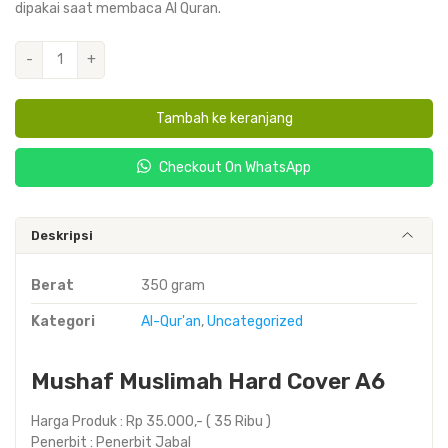
dipakai saat membaca Al Quran.
Kuantitas
-
+
Muslimah
Hard
Tambah ke keranjang
Cover
A6
Checkout On WhatsApp
Deskripsi
Berat
350 gram
Kategori
Al-Qur'an
,
Uncategorized
Mushaf Muslimah Hard Cover A6
Harga Produk : Rp 35.000,- ( 35 Ribu )
Penerbit : Penerbit Jabal