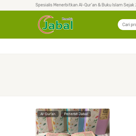
Spesialis Menerbitkan Al-Qur'an & Buku Islam Sejak
Al-Qur'an
Penerbit Jabal