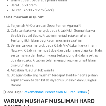
Warna cover : Beberapa pilihan warna
Berat : 350 gram
Ukuran : A6 10 x 15cm (kecil)
Keistimewaan Al Quran:
Terjemah Al-Qur’an dari Departemen Agama RI
Catatan kakinya merujuk pada kitab Fikih Sunnah karya
Syaikh Sayyid Sabiq. Kitab ini menjadi rujukan utama
tentang fikih Islam bagi kaum muslimin saat ini.
Selain itu juga merujuk pada Kitab Al-Adzkar karya Imam
Nawawi. Kitab ini memuat doa dan dzikir yang diajarkan Nabi,
serta makna dan hukum yang terkandung di dalam setiap
doa dan dzikir. Kitab ini telah menjadi rujukan umat Islam
diseluruh dunia.
Asbabun Nuzul untuk wanita
Dibagian belakang mushaf terdapat hadits-hadits pilihan
seputar wanita dari Kitab Riyadhus Shalihin dan Bulughul
Maram
[ Baca Juga :
Rekomendasi Percetakan AlQuran Terbaik
]
VARIAN MUSHAF MUSLIMAH HARD