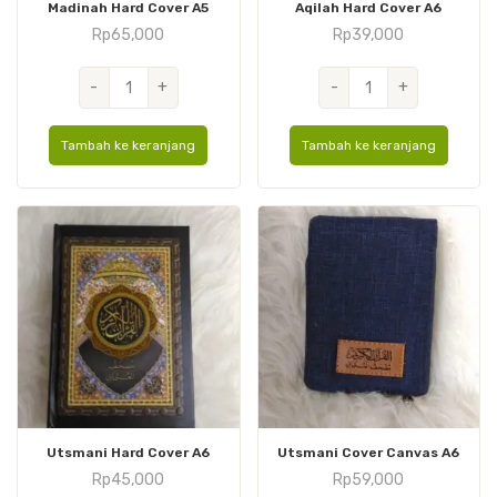
Madinah Hard Cover A5
Aqilah Hard Cover A6
Rp
65,000
Rp
39,000
Kuantitas
Kuantitas
-
+
-
+
Madinah
Aqilah
Hard
Hard
Tambah ke keranjang
Tambah ke keranjang
Cover
Cover
A5
A6
Utsmani Hard Cover A6
Utsmani Cover Canvas A6
Rp
45,000
Rp
59,000