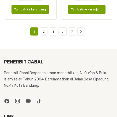
Cover
Cover
Tambah ke keranjang
Tambah ke keranjang
Katun
Katun
A6
A5
1
2
3
…
7
PENERBIT JABAL
Penerbit Jabal Berpengalaman menerbitkan Al-Qur’an & Buku
Islam sejak Tahun 2004. Berelamatkan di Jalan Desa Cipadung
No.47 Kota Bandung.
LINK