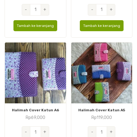
Kuantitas
Kuantitas
-
+
-
+
Utsmani
Utsmani
Hard
Cover
Tambah ke keranjang
Tambah ke keranjang
Cover
Canvas
A6
A6
Halimah Cover Katun A6
Halimah Cover Katun A5
Rp
69,000
Rp
119,000
Kuantitas
Kuantitas
-
+
-
+
Halimah
Halimah