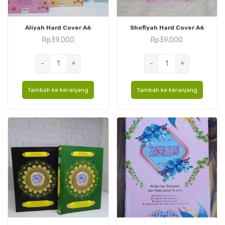
Aliyah Hard Cover A6
Shofiyah Hard Cover A6
Rp
39,000
Rp
39,000
Kuantitas
Kuantitas
-
+
-
+
Aliyah
Shofiyah
Hard
Hard
Tambah ke keranjang
Tambah ke keranjang
Cover
Cover
A6
A6