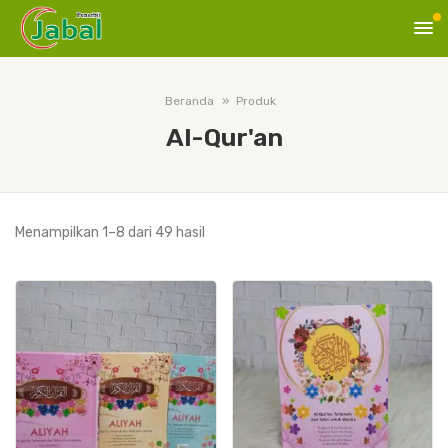
Beranda
Produk
Al-Qur'an
Diurutkan
Menampilkan 1–8 dari 49 hasil
menurut
peringkat
rata-
rata