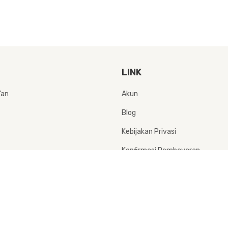
LINK
Akun
’an
Blog
Kebijakan Privasi
Konfirmasi Pembayaran
Syarat & Ketentuan
Produk