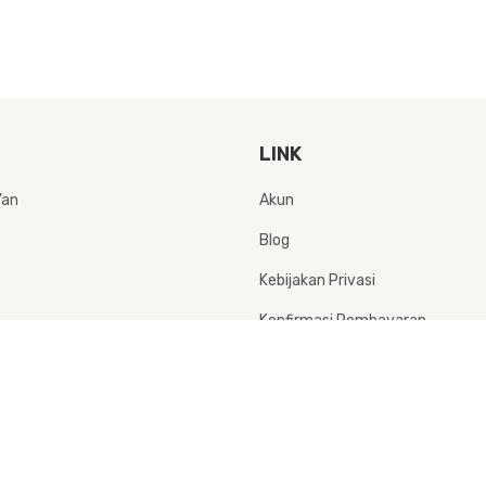
LINK
Akun
’an
Blog
Kebijakan Privasi
Konfirmasi Pembayaran
Syarat & Ketentuan
Produk