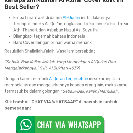
Kenapa sih Mushaf Al Azhar Cover Kulit ini
Best Seller?
Empat manfaat di dalam
Al-Qur’an
ini: Di dalamnya
terdapat indeks Al-Qur’an, ringkasan Tafsir Ibnu Katsir, Tafsir
Ath-Thabari, dan Asbabun Nuzul As-Suyuthi
Dilengkapi terjemah bahasa Indonesia
Hard Cover dengan pilihan warna menarik.
Rasulullah Shallallahu’alaihi Wasallam bersabda :
“Sebaik-Baik Kalian Adalah Yang Mempelajari Al Qur’an Dan
Mengajarkannya.” (HR. Al Bukhari 4639)
Dengan kamu membeli
Al Quran terjemehan
ini sekarang, lalu
mempelajari dan mengajarkannya kepada orang lain, maka kamu
termasuk ke dalam golongan
“Sebaik-Baik Kalian (Manusia)”
.
Klik tombol “CHAT VIA WHATSAAP” di bawah ini untuk
pemesanan: