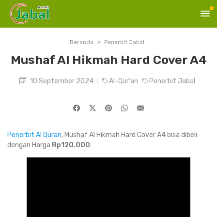
Beranda
Penerbit Jabal
Mushaf Al Hikmah Hard Cover A4
10 September 2024
Al-Qur'an
Penerbit Jabal
Penerbit Al Quran
, Mushaf Al Hikmah Hard Cover A4 bisa dibeli
dengan Harga
Rp120.000
.