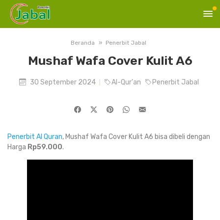
Beranda
Penerbit Jabal
Mushaf Wafa Cover Kulit A6
30 September 2024
Al-Qur'an
Penerbit Jabal
Penerbit Al Quran
, Mushaf Wafa Cover Kulit A6 bisa dibeli dengan
Harga
Rp59.000
.