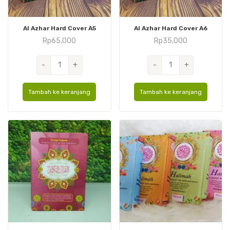
Al Azhar Hard Cover A5
Al Azhar Hard Cover A6
Rp
65,000
Rp
35,000
Kuantitas
Kuantitas
-
+
-
+
Al
Al
Azhar
Azhar
Tambah ke keranjang
Tambah ke keranjang
Hard
Hard
Cover
Cover
A5
A6