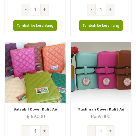
Kuantitas
Kuantitas
-
+
-
+
Hafsah
Shofiyah
Hard
Cover
Tambah ke keranjang
Tambah ke keranjang
Cover
Kulit
A6
A6
Salsabil Cover Kulit A6
Muslimah Cover Kulit A6
Rp
59,000
Rp
59,000
Kuantitas
Kuantitas
-
+
-
+
Salsabil
Muslimah