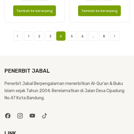
Cover
Cover
Tambah ke keranjang
Tambah ke keranjang
Kulit
Kulit
A6
A6
1
2
3
4
5
6
…
8
PENERBIT JABAL
Penerbit Jabal Berpengalaman menerbitkan Al-Qur’an & Buku
Islam sejak Tahun 2004. Berelamatkan di Jalan Desa Cipadung
No.47 Kota Bandung.
LINK