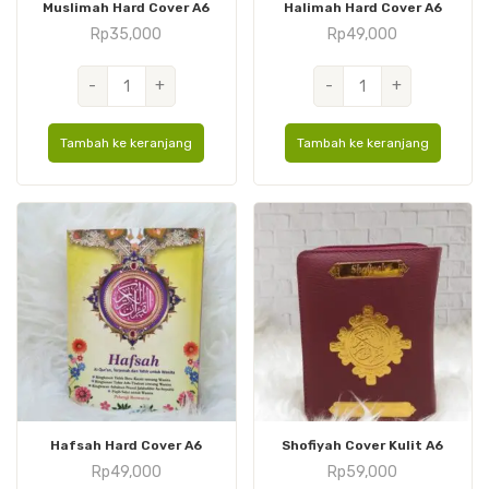
Muslimah Hard Cover A6
Halimah Hard Cover A6
Rp
35,000
Rp
49,000
Kuantitas
Kuantitas
-
+
-
+
Muslimah
Halimah
Hard
Hard
Tambah ke keranjang
Tambah ke keranjang
Cover
Cover
A6
A6
Hafsah Hard Cover A6
Shofiyah Cover Kulit A6
Rp
49,000
Rp
59,000